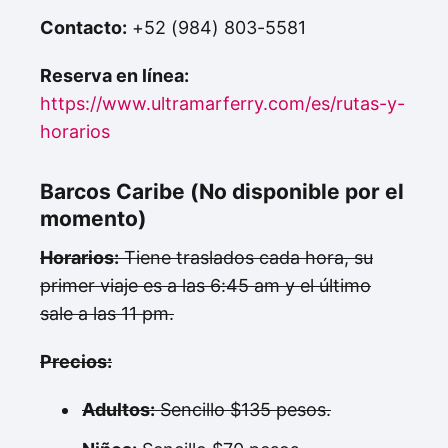
Contacto:
+52 (984) 803-5581
Reserva en línea:
https://www.ultramarferry.com/es/rutas-y-
horarios
Barcos Caribe (No disponible por el
momento)
Horarios:
Tiene traslados cada hora, su
primer viaje es a las 6:45 am y el último
sale a las 11 pm.
Precios:
Adultos:
Sencillo $135 pesos.