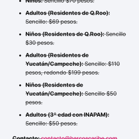
Niños:
Sencillo $70 pesos.
Adultos (Residentes de Q.Roo):
Sencillo: $69 pesos.
Niños (Residentes de Q.Roo):
Sencillo
$30 pesos.
Adultos (Residentes de
Yucatán/Campeche):
Sencillo: $110
pesos, redondo $199 pesos.
Niños (Residentes de
Yucatán/Campeche):
Sencillo $50
pesos.
Adultos (3º edad con INAPAM):
Sencillo: $50 pesos.
Contacto:
contacto@barcoscaribe.com