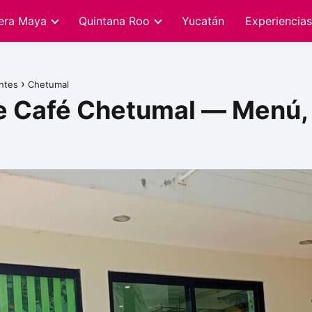
iera Maya
Quintana Roo
Yucatán
Experiencias
ntes
Chetumal
De Café Chetumal — Menú, 