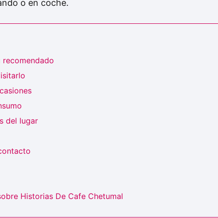
ando o en coche.
ú recomendado
sitarlo
ocasiones
onsumo
 del lugar
contacto
sobre Historias De Cafe Chetumal