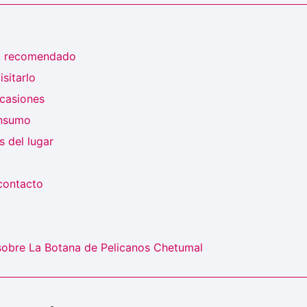
ú recomendado
sitarlo
ocasiones
onsumo
 del lugar
contacto
sobre La Botana de Pelicanos Chetumal