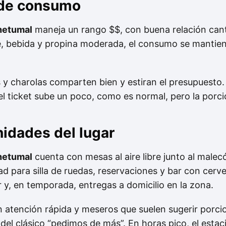
 de consumo
hetumal
maneja un rango $$, con buena relación cant
e, bebida y propina moderada, el consumo se mantien
s y charolas comparten bien y estiran el presupuesto. 
el ticket sube un poco, como es normal, pero la por
nidades del lugar
hetumal
cuenta con mesas al aire libre junto al malec
ad para silla de ruedas, reservaciones y bar con cerv
r y, en temporada, entregas a domicilio en la zona.
on atención rápida y meseros que suelen sugerir porc
a del clásico “pedimos de más”. En horas pico, el es