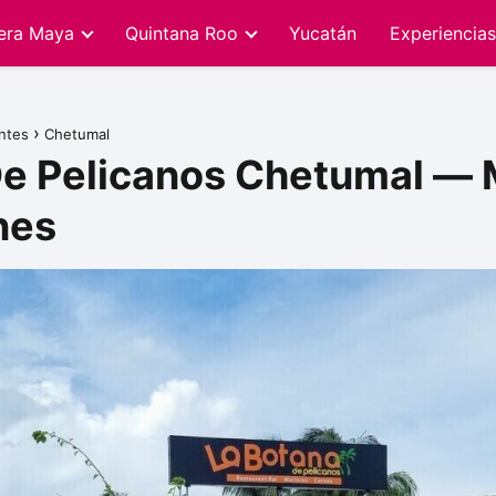
iera Maya
Quintana Roo
Yucatán
Experiencias
ntes
Chetumal
De Pelicanos Chetumal — 
nes