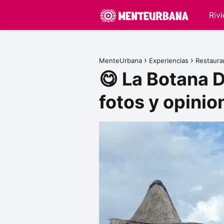
Riv
MenteUrbana
Experiencias
Restaura
😋 La Botana 
fotos y opinio