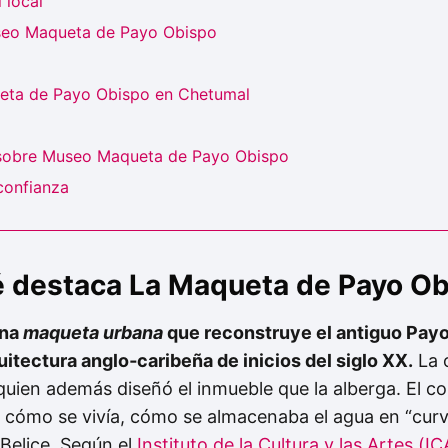
 local
seo Maqueta de Payo Obispo
eta de Payo Obispo en Chetumal
 sobre Museo Maqueta de Payo Obispo
 confianza
é destaca La Maqueta de Payo O
una
maqueta urbana
que reconstruye el antiguo Payo
uitectura anglo‑caribeña de inicios del siglo XX.
La 
 quien además diseñó el inmueble que la alberga. El c
ca cómo se vivía, cómo se almacenaba el agua en “cur
Belice. Según el
Instituto de la Cultura y las Artes (IC