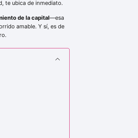
d, te ubica de inmediato.
miento de la capital
—esa
rrido amable. Y sí, es de
ro.