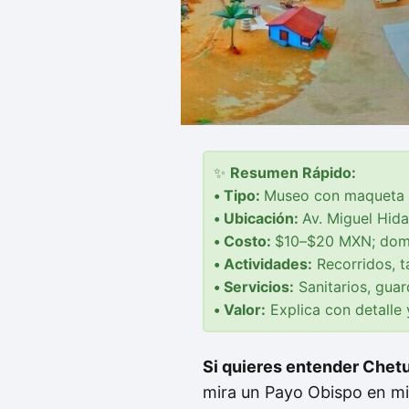
✨
Resumen Rápido:
• Tipo:
Museo con maqueta u
• Ubicación:
Av. Miguel Hid
• Costo:
$10–$20 MXN; domin
• Actividades:
Recorridos, ta
• Servicios:
Sanitarios, guar
• Valor:
Explica con detalle 
Si quieres entender Chet
mira un Payo Obispo en min