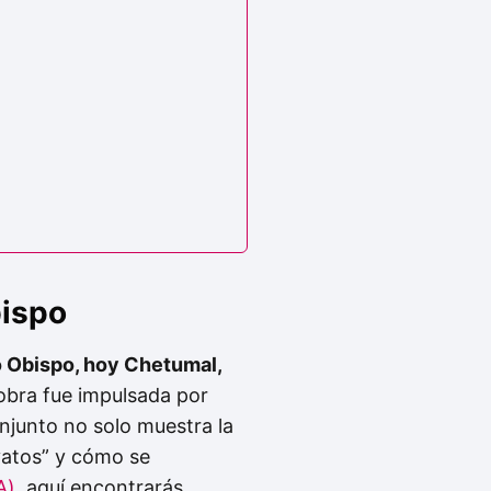
bispo
 Obispo, hoy Chetumal,
obra fue impulsada por
onjunto no solo muestra la
vatos” y cómo se
A)
, aquí encontrarás