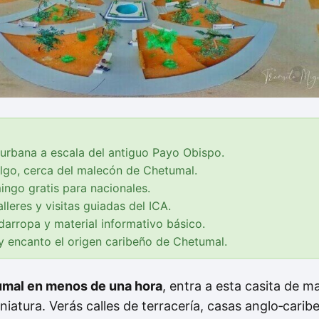
rbana a escala del antiguo Payo Obispo.
algo, cerca del malecón de Chetumal.
go gratis para nacionales.
lleres y visitas guiadas del ICA.
darropa y material informativo básico.
y encanto el origen caribeño de Chetumal.
umal en menos de una hora
, entra a esta casita de m
iatura. Verás calles de terracería, casas anglo‑carib