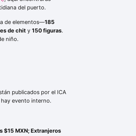
tidiana del puerto.
va de elementos—
185
es de chit
y
150 figuras
.
de niño.
stán publicados por el ICA
i hay evento interno.
es
$15 MXN
; Extranjeros