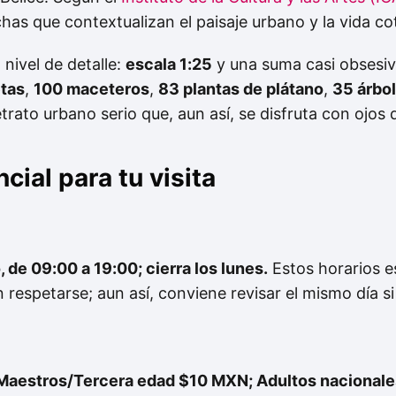
has que contextualizan el paisaje urbano y la vida co
nivel de detalle:
escala 1:25
y una suma casi obsesi
etas
,
100 maceteros
,
83 plantas de plátano
,
35 árbol
trato urbano serio que, aun así, se disfruta con ojos 
cial para tu visita
, de
09:00 a 19:00
; cierra los lunes.
Estos horarios e
n respetarse; aun así, conviene revisar el mismo día s
s/Maestros/Tercera edad
$10 MXN
; Adultos nacional