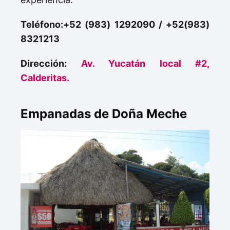
Teléfono:+52 (983) 1292090 / +52(983)
8321213
Dirección:
Av. Yucatán local #2,
Calderitas.
Empanadas de Doña Meche