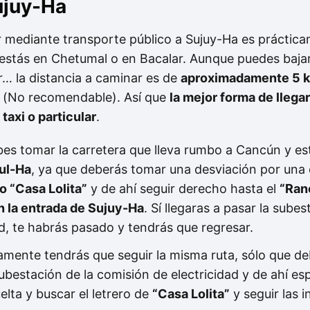
ujuy-Ha
ar mediante transporte público a Sujuy-Ha es práctic
estás en Chetumal o en Bacalar. Aunque puedes bajart
r… la distancia a caminar es de
aproximadamente 5 k
. (No recomendable). Así que
la mejor forma de llegar
taxi o particular
.
es tomar la carretera que lleva rumbo a Cancún y es
ul-Ha
, ya que deberás tomar una desviación por una c
ro “Casa Lolita”
y de ahí seguir derecho hasta el
“Ran
n la entrada de Sujuy-Ha
. Sí llegaras a pasar la sube
ad, te habrás pasado y tendrás que regresar.
amente tendrás que seguir la misma ruta, sólo que d
bestación de la comisión de electricidad y de ahí esp
lta y buscar el letrero de
“Casa Lolita”
y seguir las i