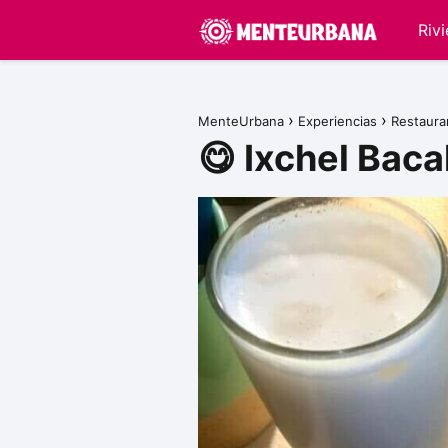
Riv
MenteUrbana
Experiencias
Restaura
😋 Ixchel Baca