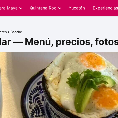
iera Maya
Quintana Roo
Yucatán
Experiencias
ntes
Bacalar
lar — Menú, precios, foto