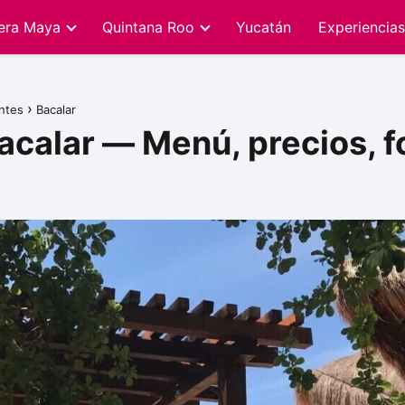
iera Maya
Quintana Roo
Yucatán
Experiencias
ntes
Bacalar
Bacalar — Menú, precios, f