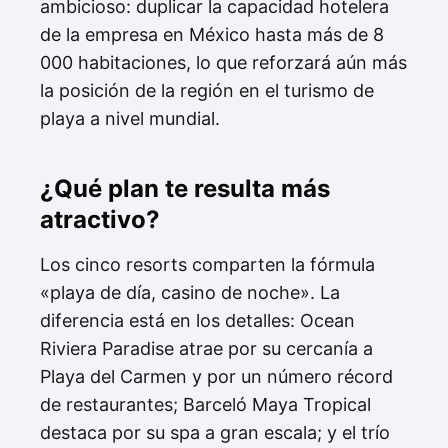
ambicioso: duplicar la capacidad hotelera
de la empresa en México hasta más de 8
000 habitaciones, lo que reforzará aún más
la posición de la región en el turismo de
playa a nivel mundial.
¿Qué plan te resulta más
atractivo?
Los cinco resorts comparten la fórmula
«playa de día, casino de noche». La
diferencia está en los detalles: Ocean
Riviera Paradise atrae por su cercanía a
Playa del Carmen y por un número récord
de restaurantes; Barceló Maya Tropical
destaca por su spa a gran escala; y el trío