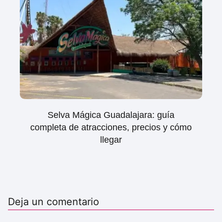
Selva Mágica Guadalajara: guía
completa de atracciones, precios y cómo
llegar
Deja un comentario