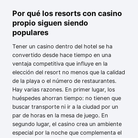
Por qué los resorts con casino
propio siguen siendo
populares
Tener un casino dentro del hotel se ha
convertido desde hace tiempo en una
ventaja competitiva que influye en la
elección del resort no menos que la calidad
de la playa o el número de restaurantes.
Hay varias razones. En primer lugar, los
huéspedes ahorran tiempo: no tienen que
buscar transporte ni ir a la ciudad por un
par de horas en la mesa de juego. En
segundo lugar, el casino crea un ambiente
especial por la noche que complementa el