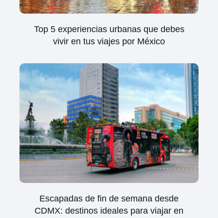
Top 5 experiencias urbanas que debes
vivir en tus viajes por México
Escapadas de fin de semana desde
CDMX: destinos ideales para viajar en