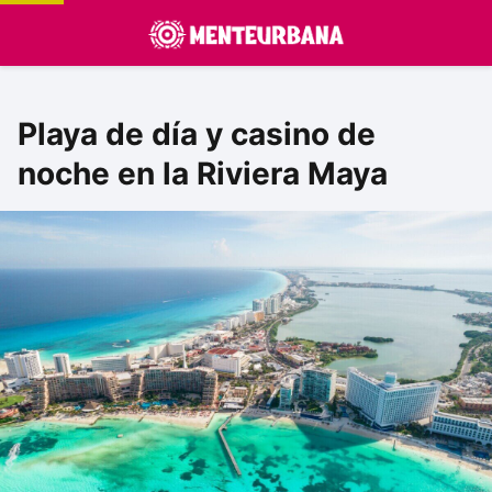
Playa de día y casino de
noche en la Riviera Maya