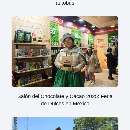
autobús
Salón del Chocolate y Cacao 2025: Feria
de Dulces en México