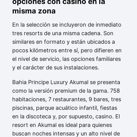
opciones con casino en la
misma zona
En la selección se incluyeron de inmediato
tres resorts de una misma cadena. Son
similares en formato y están ubicados a
pocos kilómetros entre sí, pero difieren en
el nivel de servicio, las opciones familiares
y el carácter de sus instalaciones.
Bahia Principe Luxury Akumal se presenta
como la versión premium de la gama. 758
habitaciones, 7 restaurantes, 9 bares, tres
piscinas, parque acuático infantil, fiestas
en la discoteca y, por supuesto, casino. El
resort en Akumal es ideal para quienes
buscan noches intensas y un alto nivel de