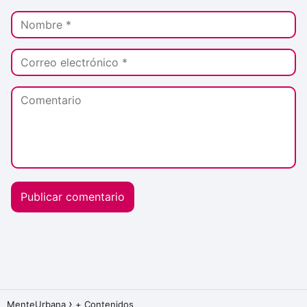
MenteUrbana
+ Contenidos