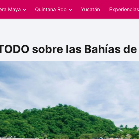
iera Maya
Quintana Roo
Yucatán
Experiencias
ODO sobre las Bahías de