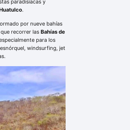
tas paradisíacas y
 Huatulco
.
nformado por nueve bahías
o que recorrer las
Bahías de
 especialmente para los
esnórquel, windsurfing, jet
as.