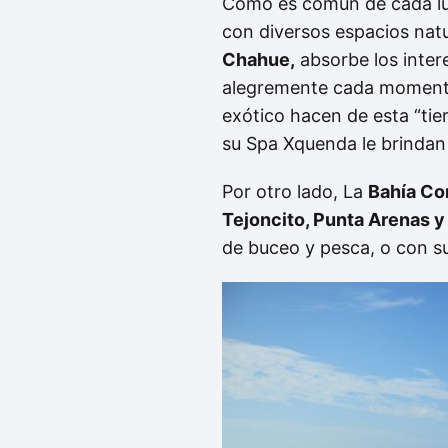
Como es común de cada lug
con diversos espacios natu
Chahue,
absorbe los inter
alegremente cada momento.
exótico hacen de esta “tier
su Spa Xquenda le brindan
Por otro lado, La
Bahía Co
Tejoncito, Punta Arenas y
de buceo y pesca, o con su