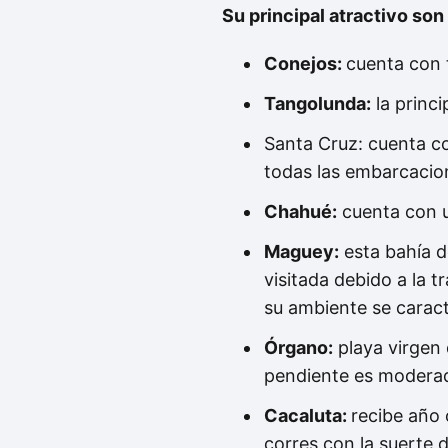
Su principal atractivo son
Conejos:
cuenta con 
Tangolunda:
la princi
Santa Cruz: cuenta c
todas las embarcacion
Chahué:
cuenta con u
Maguey:
esta bahía 
visitada debido a la t
su ambiente se caract
Órgano:
playa virgen
pendiente es moderada
Cacaluta:
recibe año 
corres con la suerte d