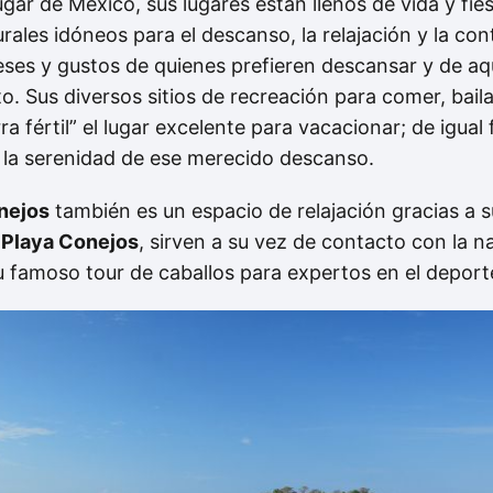
ar de México, sus lugares están llenos de vida y fie
rales idóneos para el descanso, la relajación y la co
eses y gustos de quienes prefieren descansar y de aqu
 Sus diversos sitios de recreación para comer, bail
ra fértil” el lugar excelente para vacacionar; de igual
 la serenidad de ese merecido descanso.
nejos
también es un espacio de relajación gracias a s
 Playa Conejos
, sirven a su vez de contacto con la n
 famoso tour de caballos para expertos en el deporte