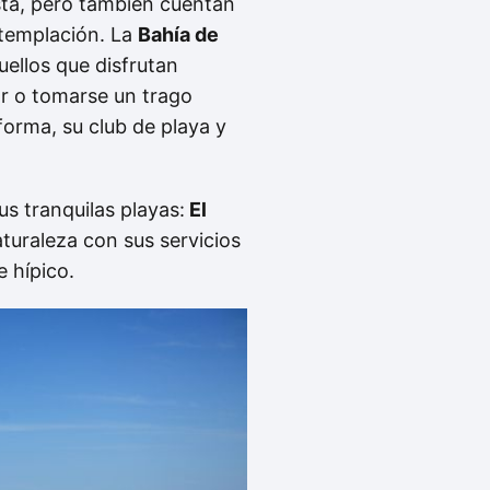
sta, pero también cuentan
ntemplación. La
Bahía de
ellos que disfrutan
ar o tomarse un trago
 forma, su club de playa y
us tranquilas playas:
El
aturaleza con sus servicios
 hípico.