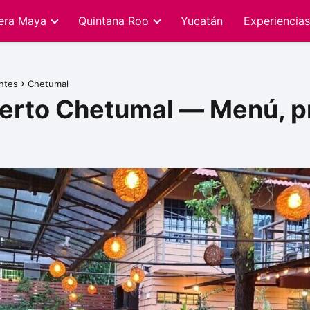
iera Maya
Quintana Roo
Yucatán
Experiencias
ntes
Chetumal
uerto Chetumal — Menú, pr