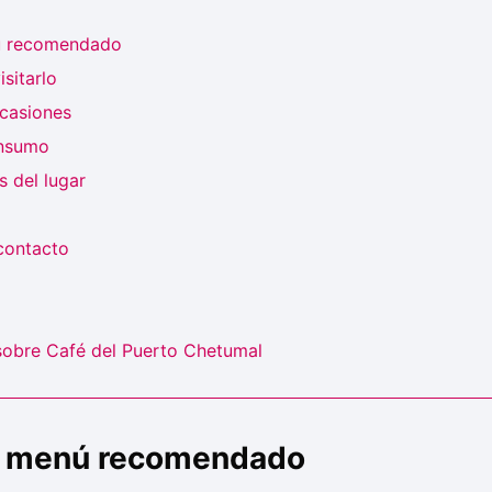
ú recomendado
sitarlo
ocasiones
onsumo
 del lugar
contacto
sobre Café del Puerto Chetumal
 y menú recomendado