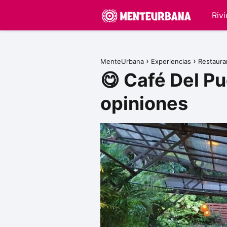
Riv
MenteUrbana
Experiencias
Restaura
😋 Café Del P
opiniones