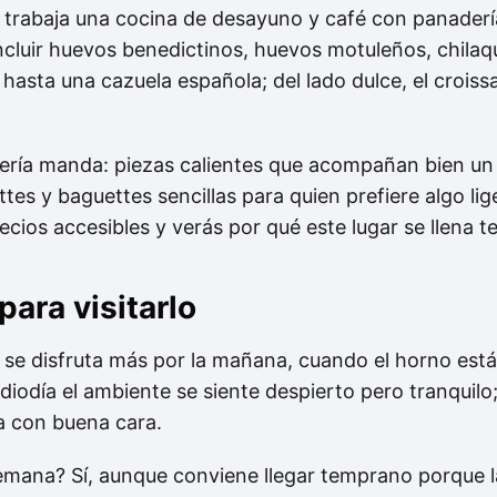
trabaja una cocina de desayuno y café con panaderí
incluir huevos benedictinos, huevos motuleños, chilaqu
 hasta una cazuela española; del lado dulce, el crois
ería manda: piezas calientes que acompañan bien un l
tes y baguettes sencillas para quien prefiere algo li
ecios accesibles y verás por qué este lugar se llena 
ara visitarlo
se disfruta más por la mañana, cuando el horno está a
ediodía el ambiente se siente despierto pero tranquilo
día con buena cara.
 semana? Sí, aunque conviene llegar temprano porque 