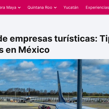
iera Maya
Quintana Roo
Yucatán
Experiencias
de empresas turísticas: T
as en México