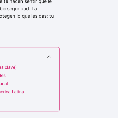
e te hacen sentir que le
iberseguridad. La
tegen lo que les das: tu
es clave)
des
onal
érica Latina