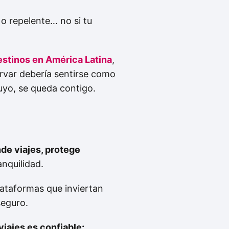
o repelente… no si tu
destinos en América Latina
,
ervar debería sentirse como
tuyo, se queda contigo.
de viajes, protege
anquilidad.
lataformas que inviertan
seguro.
iajes es confiable: