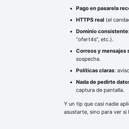
Pago en pasarela re
HTTPS real
(el canda
Dominio consistente
“ofert4s”, etc.).
Correos y mensajes s
sospecha.
Políticas claras
: avis
Nada de pedirte dat
captura de pantalla.
Y un tip que casi nadie apl
asustarte, sino para ver si