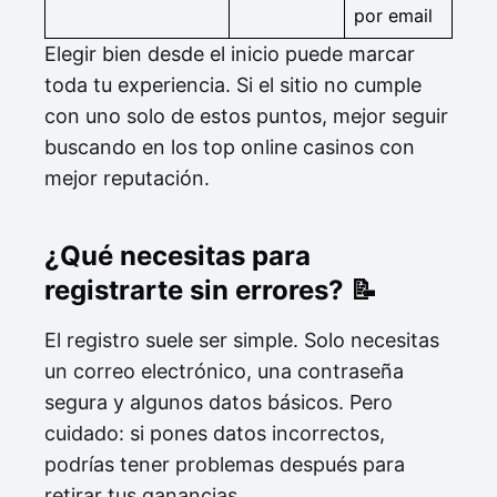
por email
Elegir bien desde el inicio puede marcar
toda tu experiencia. Si el sitio no cumple
con uno solo de estos puntos, mejor seguir
buscando en los top online casinos con
mejor reputación.
¿Qué necesitas para
registrarte sin errores? 📝
El registro suele ser simple. Solo necesitas
un correo electrónico, una contraseña
segura y algunos datos básicos. Pero
cuidado: si pones datos incorrectos,
podrías tener problemas después para
retirar tus ganancias.