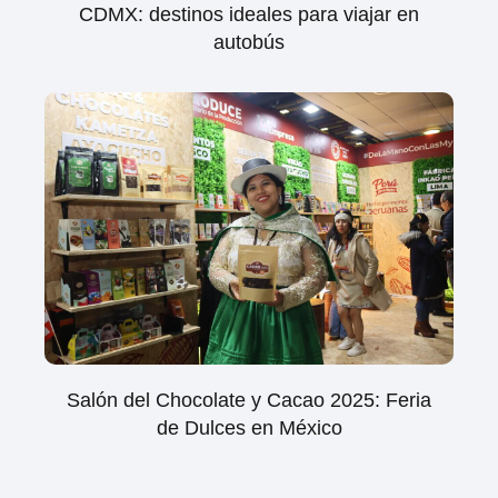
CDMX: destinos ideales para viajar en
autobús
Salón del Chocolate y Cacao 2025: Feria
de Dulces en México