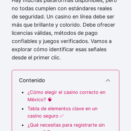
Hay muchas plataformas disponibles, pero
no todas cumplen con estándares reales
de seguridad. Un casino en línea debe ser
más que brillante y colorido. Debe ofrecer
licencias válidas, métodos de pago
confiables y juegos verificados. Vamos a
explorar cómo identificar esas señales
desde el primer clic.
Contenido
¿Cómo elegir el casino correcto en
México? 🧠
Tabla de elementos clave en un
casino seguro ✅
¿Qué necesitas para registrarte sin