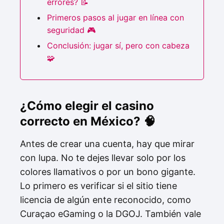
errores? 📝
Primeros pasos al jugar en línea con
seguridad 🎮
Conclusión: jugar sí, pero con cabeza
🧩
¿Cómo elegir el casino
correcto en México? 🧠
Antes de crear una cuenta, hay que mirar
con lupa. No te dejes llevar solo por los
colores llamativos o por un bono gigante.
Lo primero es verificar si el sitio tiene
licencia de algún ente reconocido, como
Curaçao eGaming o la DGOJ. También vale