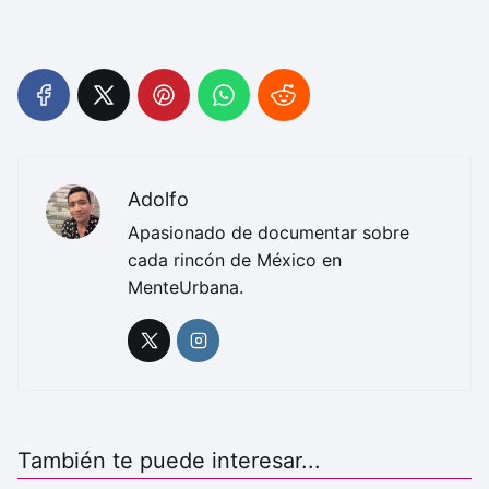
Adolfo
Apasionado de documentar sobre
cada rincón de México en
MenteUrbana.
También te puede interesar...