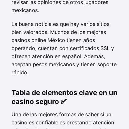
revisar las opiniones de otros jugadores
mexicanos.
La buena noticia es que hay varios sitios
bien valorados. Muchos de los mejores
casinos online México tienen años
operando, cuentan con certificados SSL y
ofrecen atención en español. Además,
aceptan pesos mexicanos y tienen soporte
rápido.
Tabla de elementos clave en un
casino seguro ✅
Una de las mejores formas de saber si un
casino es confiable es prestando atención