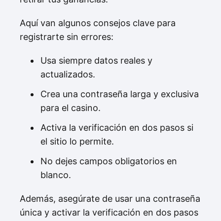
Aquí van algunos consejos clave para
registrarte sin errores:
Usa siempre datos reales y
actualizados.
Crea una contraseña larga y exclusiva
para el casino.
Activa la verificación en dos pasos si
el sitio lo permite.
No dejes campos obligatorios en
blanco.
Además, asegúrate de usar una contraseña
única y activar la verificación en dos pasos