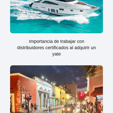
Importancia de trabajar con
distribuidores certificados al adquirir un
yate