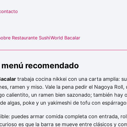
contacto
sobre Restaurante SushiWorld Bacalar
 y menú recomendado
acalar
trabaja cocina nikkei con una carta amplia: sush
es, ramen y miso. Vale la pena pedir el Nagoya Roll, u
algo calientito, un ramen bien sazonado; también hay 
 algas, poke y un yakimeshi de tofu con espárrago
xible: puedes armar comida completa con entrada, rol
o curioso es que la barra se mueve entre clásicos y c