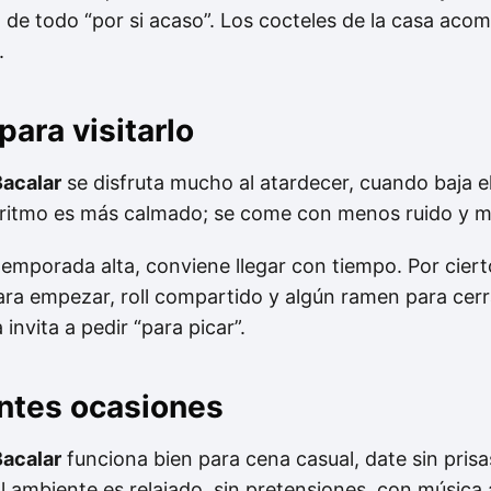
o de todo “por si acaso”. Los cocteles de la casa acom
.
ara visitarlo
acalar
se disfruta mucho al atardecer, cuando baja el
l ritmo es más calmado; se come con menos ruido y m
temporada alta, conviene llegar con tiempo. Por ciert
ara empezar, roll compartido y algún ramen para cerra
invita a pedir “para picar”.
entes ocasiones
acalar
funciona bien para cena casual, date sin pris
El ambiente es relajado, sin pretensiones, con músic