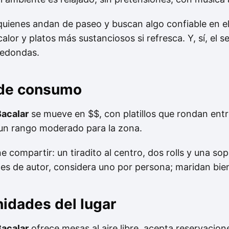
uienes andan de paseo y buscan algo confiable en el
alor y platos más sustanciosos si refresca. Y, sí, el se
redondas.
 de consumo
acalar
se mueve en $$, con platillos que rondan ent
 un rango moderado para la zona.
 compartir: un tiradito al centro, dos rolls y una so
les de autor, considera uno por persona; maridan bien
nidades del lugar
acalar
ofrece mesas al aire libre, acepta reservacion