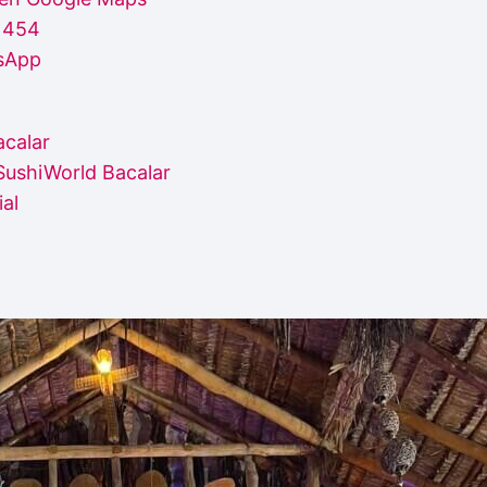
1454
sApp
acalar
SushiWorld Bacalar
ial