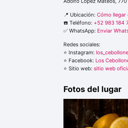
Adolfo López Mateos, 770
📍 Ubicación:
Cómo llegar
☎️ Teléfono:
+52 983 184 
✅ WhatsApp:
Enviar What
Redes sociales:
⭐ Instagram:
los_cebollon
⭐ Facebook:
Los Cebollon
⭐ Sitio web:
sitio web ofici
Fotos del lugar