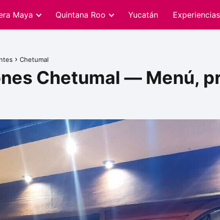
iera Maya
Quintana Roo
Yucatán
Experiencias
ntes
Chetumal
ones Chetumal — Menú, pre