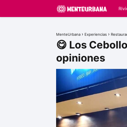
Riv
MenteUrbana
Experiencias
Restaura
😋 Los Ceboll
opiniones