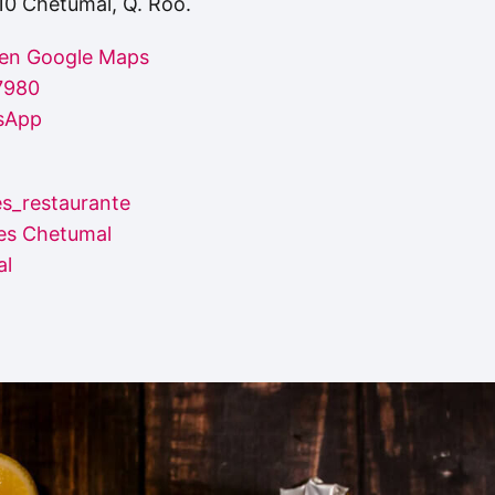
10 Chetumal, Q. Roo.
 en Google Maps
7980
sApp
es_restaurante
es Chetumal
al